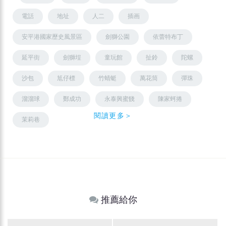
電話
地址
人二
插画
安平港國家歷史風景區
劍獅公園
依蕾特布丁
延平街
劍獅埕
童玩館
扯鈴
陀螺
沙包
尪仔標
竹蜻蜓
萬花筒
彈珠
溜溜球
鄭成功
永泰興蜜餞
陳家蚵捲
閱讀更多＞
茉莉巷
推薦給你