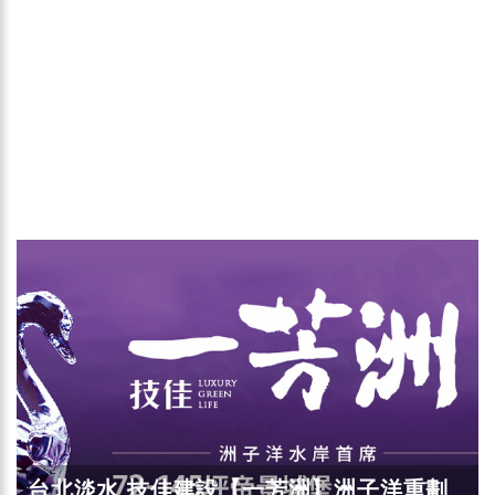
台北淡水 技佳建設【一芳洲】洲子洋重劃