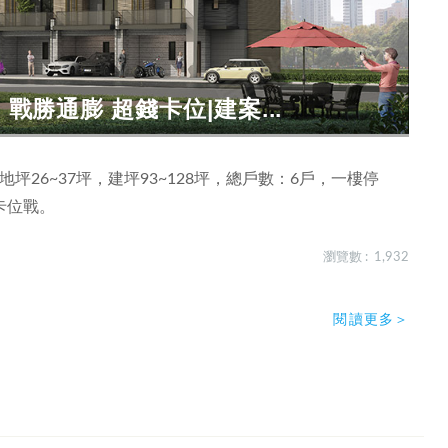
戰勝通膨 超錢卡位|建案...
坪26~37坪，建坪93~128坪，總戶數：6戶，一樓停
卡位戰。
瀏覽數 : 1,932
閱讀更多＞