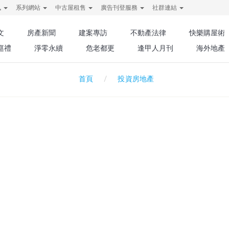
訊
系列網站
中古屋租售
廣告刊登服務
社群連結
文
房產新聞
建案專訪
不動產法律
快樂購屋術
巡禮
淨零永續
危老都更
逢甲人月刊
海外地產
投資房地產
首頁