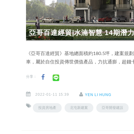
亞哥百達經貿|水湳智慧 14期潛力 
《亞哥百達經貿》基地總面積約180.5坪，建案規劃地
車，屬於自住投資傳世價值產品，力抗通膨，超錢
分享：
2022-01-11 15:39
YEN LI HUNG
投資房地產
北屯新建案
亞哥開發建設