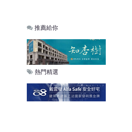
推薦給你
熱門精選