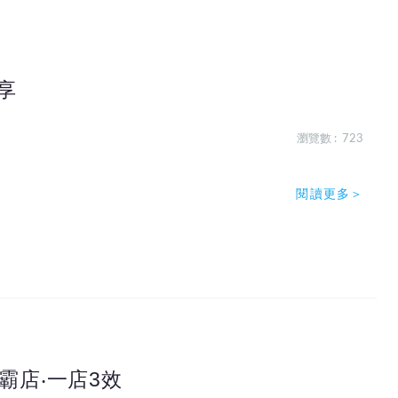
享
瀏覽數 : 723
閱讀更多＞
霸店‧一店3效