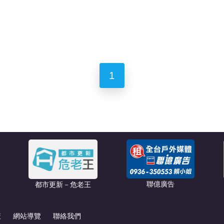
1
聯億廣告
都市更新－危老王
策
網站導覽
聯絡我們