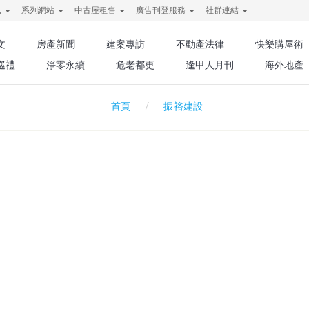
訊
系列網站
中古屋租售
廣告刊登服務
社群連結
文
房產新聞
建案專訪
不動產法律
快樂購屋術
巡禮
淨零永續
危老都更
逢甲人月刊
海外地產
振裕建設
首頁