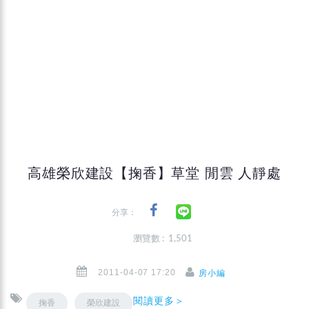
高雄榮欣建設【掬香】草堂 閒雲 人靜處
分享：
瀏覽數 : 1,501
2011-04-07 17:20
房小編
閱讀更多＞
掬香
榮欣建設