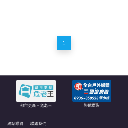
1
聯億廣告
都市更新－危老王
策
網站導覽
聯絡我們