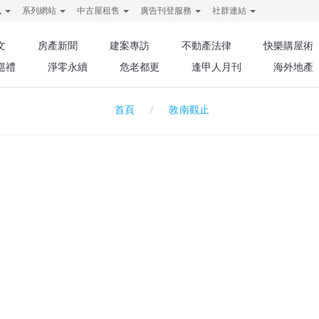
訊
系列網站
中古屋租售
廣告刊登服務
社群連結
文
房產新聞
建案專訪
不動產法律
快樂購屋術
巡禮
淨零永續
危老都更
逢甲人月刊
海外地產
敦南觀止
首頁