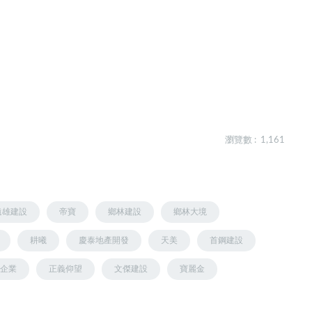
瀏覽數 : 1,161
遠雄建設
帝寶
鄉林建設
鄉林大境
耕曦
慶泰地產開發
天美
首鋼建設
企業
正義仰望
文傑建設
寶麗金