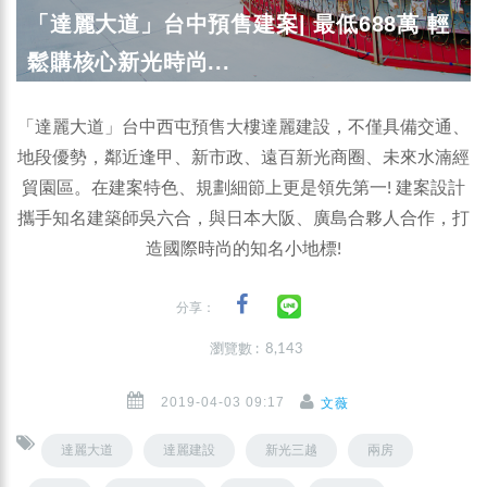
「達麗大道」台中預售建案| 最低688萬 輕
鬆購核心新光時尚...
「達麗大道」台中西屯預售大樓達麗建設，不僅具備交通、
地段優勢，鄰近逢甲、新市政、遠百新光商圈、未來水湳經
貿園區。在建案特色、規劃細節上更是領先第一! 建案設計
攜手知名建築師吳六合，與日本大阪、廣島合夥人合作，打
造國際時尚的知名小地標!
分享：
瀏覽數 : 8,143
2019-04-03 09:17
文薇
達麗大道
達麗建設
新光三越
兩房