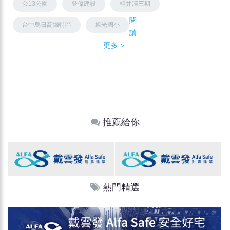
公13公園
登偉建設
輕井澤三期
閱
台中烏日高鐵特區
旭光國小
讀
更多＞
推薦給你
熱門精選