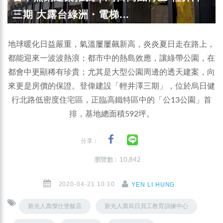
三期 大露台綠洲・電梯...
地球暖化日益嚴重，氣溫屢屢飆新高，炎炎夏日走在路上，
都能迎來一波波熱浪；都市中的熱島效應，讓綠帶公園，在
都會中更顯稀有珍貴；尤其是大型公園周邊的透天建案，向
來更是房價的保證。登偉建設「輕井澤三期」，位於烏日健
行北路低密度住宅區，正臨高鐵特區中的「公13公園」首
排，基地總面積592坪。
分享：
瀏覽數 : 10,842
2020-04-21 10:10
YEN LI HUNG
新光人壽傑仕堡飯店
新光人壽烏日員工教育訓練中心