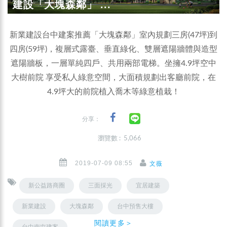
建設「大塊森鄰」 ...
新業建設台中建案推薦「大塊森鄰」室內規劃三房(47坪)到
四房(59坪)，複層式露臺、垂直綠化、雙層遮陽牆體與造型
遮陽牆板，一層單純四戶、共用兩部電梯。坐擁4.9坪空中
大樹前院 享受私人綠意空間，大面積規劃出客廳前院，在
4.9坪大的前院植入喬木等綠意植栽！
分享：
瀏覽數 : 5,066
2019-07-09 08:55
文薇
新公益路商圈
三面採光
宜居建築
新業建設
大塊森鄰
台中預售大樓
閱讀更多＞
台中南屯建案