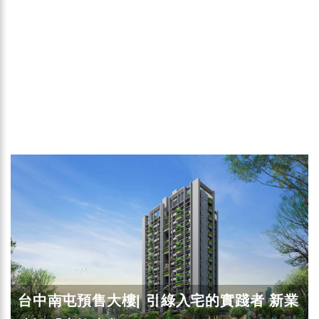
台中南屯預售大樓| 引綠入宅的實踐者 新業