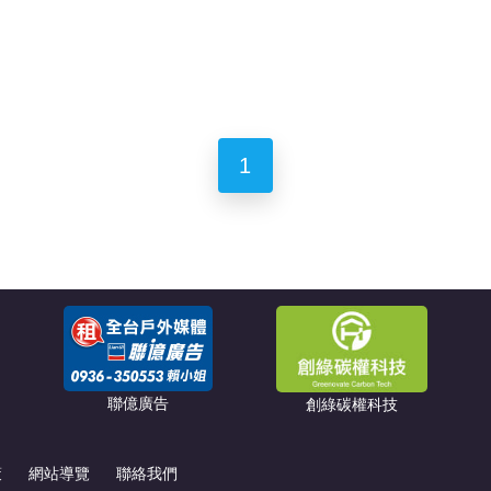
1
聯億廣告
創綠碳權科技
策
網站導覽
聯絡我們