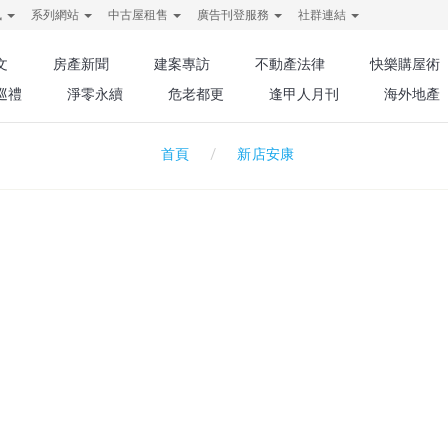
訊
系列網站
中古屋租售
廣告刊登服務
社群連結
文
房產新聞
建案專訪
不動產法律
快樂購屋術
巡禮
淨零永續
危老都更
逢甲人月刊
海外地產
新店安康
首頁