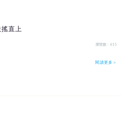
扶搖直上
瀏覽數 : 615
閱讀更多＞