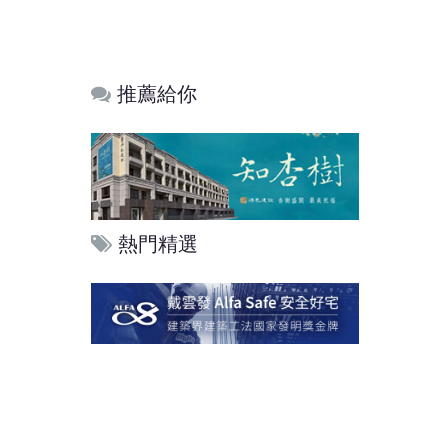
推薦給你
熱門精選