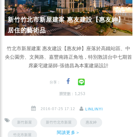
新竹竹北市新屋建案 惠友建設【惠友紳】
居住的藝術品
竹北市新屋建案 惠友建設【惠友紳】座落於高鐵站區、中
央公園旁、文興路、嘉豐南路正角地，特別敦請台中七期首
席豪宅建築師-張德昌為本案建築設計
分享：
瀏覽數 : 1,253
2016-07-25 17:12
LINLINYI
新竹新屋
新竹竹北市新屋
惠友紳
閱讀更多＞
竹北市新屋