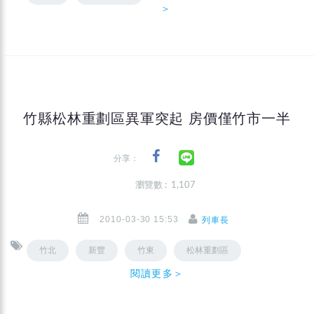
＞
竹縣松林重劃區異軍突起 房價僅竹市一半
分享：
瀏覽數 : 1,107
2010-03-30 15:53
列車長
竹北
新豐
竹東
松林重劃區
閱讀更多＞