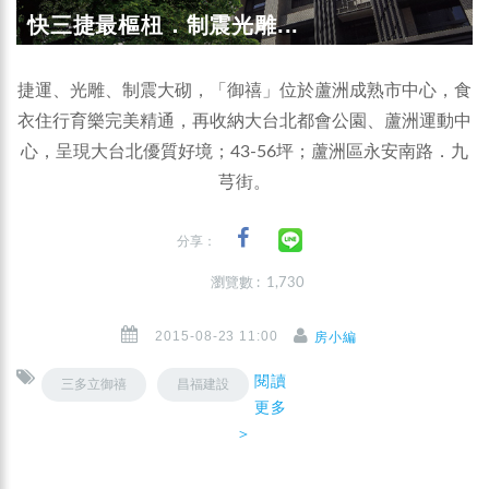
快三捷最樞杻．制震光雕...
捷運、光雕、制震大砌，「御禧」位於蘆洲成熟市中心，食
衣住行育樂完美精通，再收納大台北都會公園、蘆洲運動中
心，呈現大台北優質好境；43-56坪；蘆洲區永安南路．九
芎街。
分享：
瀏覽數 : 1,730
2015-08-23 11:00
房小編
閱讀
三多立御禧
昌福建設
更多
＞