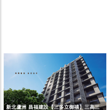
新北蘆洲 昌福建設【三多立御禧】三高三