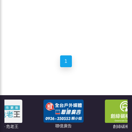
1
聯億廣告
王
創綠碳權科技