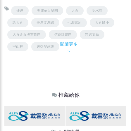
捷運
美麗華百樂園
大直
明水醴
詠大直
捷運文湖線
七海寓所
大直國小
大直金泰段重劃區
信義計畫區
精選文章
閱讀更多
甲山林
興益發建設
＞
推薦給你