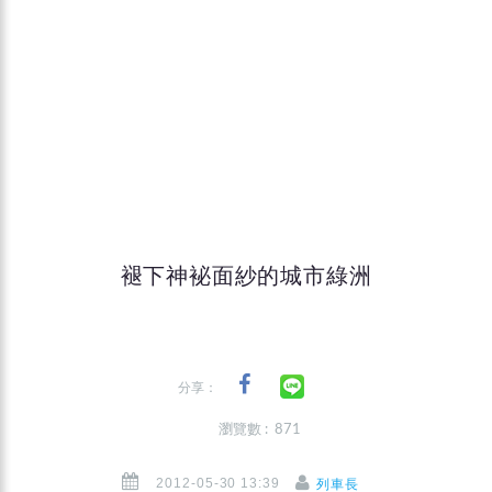
褪下神袐面紗的城市綠洲
分享：
瀏覽數 : 871
2012-05-30 13:39
列車長