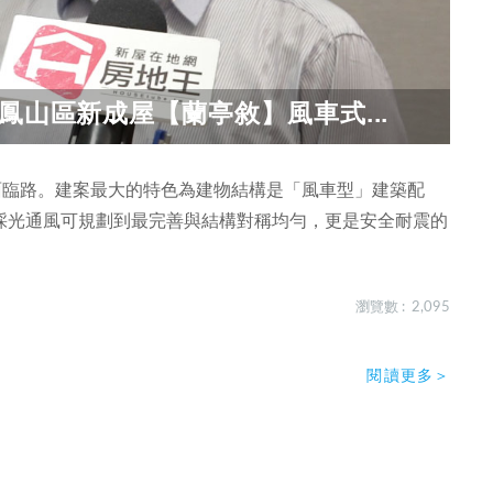
鳳山區新成屋【蘭亭敘】風車式...
面臨路。建案最大的特色為建物結構是「風車型」建築配
採光通風可規劃到最完善與結構對稱均勻，更是安全耐震的
瀏覽數 : 2,095
閱讀更多＞