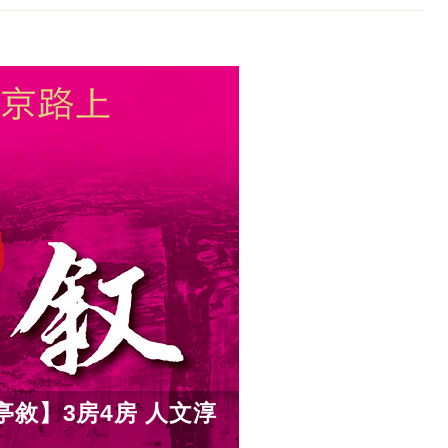
敘】3房4房 人文淳