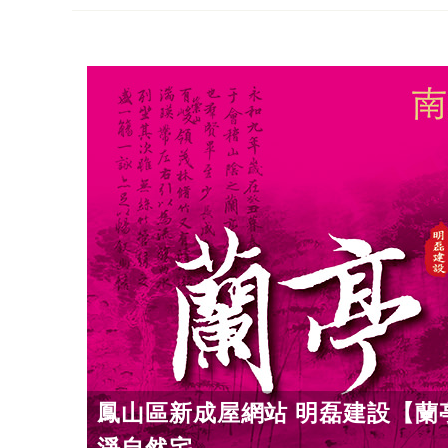
鳳山區新成屋網站 明磊建設【蘭亭
淨自然宅...