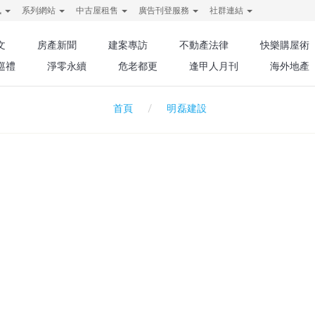
訊
系列網站
中古屋租售
廣告刊登服務
社群連結
文
房產新聞
建案專訪
不動產法律
快樂購屋術
巡禮
淨零永續
危老都更
逢甲人月刊
海外地產
明磊建設
首頁