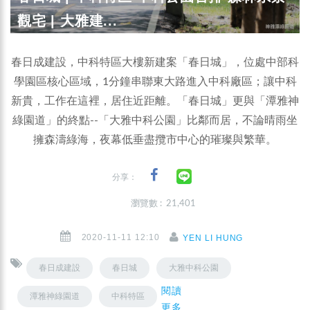
觀宅 | 大雅建...
春日成建設，中科特區大樓新建案「春日城」，位處中部科
學園區核心區域，1分鐘串聯東大路進入中科廠區；讓中科
新貴，工作在這裡，居住近距離。「春日城」更與「潭雅神
綠園道」的終點--「大雅中科公園」比鄰而居，不論晴雨坐
擁森濤綠海，夜幕低垂盡攬市中心的璀璨與繁華。
分享：
瀏覽數 : 21,401
2020-11-11 12:10
YEN LI HUNG
春日成建設
春日城
大雅中科公園
閱讀
潭雅神綠園道
中科特區
更多