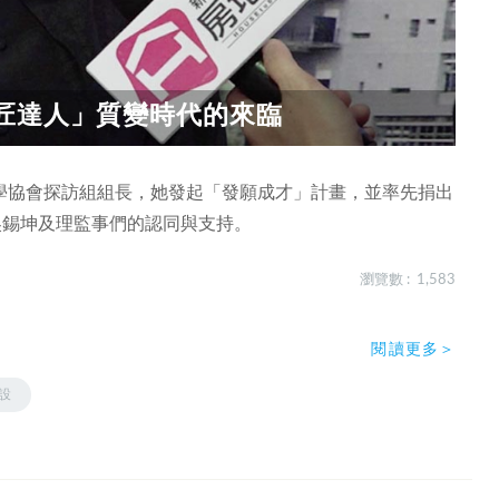
匠達人」質變時代的來臨
學協會探訪組組長，她發起「發願成才」計畫，並率先捐出
吳錫坤及理監事們的認同與支持。
瀏覽數 : 1,583
閱讀更多＞
設