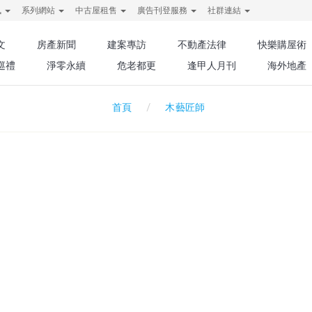
訊
系列網站
中古屋租售
廣告刊登服務
社群連結
文
房產新聞
建案專訪
不動產法律
快樂購屋術
巡禮
淨零永續
危老都更
逢甲人月刊
海外地產
木藝匠師
首頁