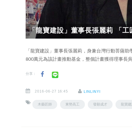
「龍寶建設」董事長張麗莉 「工
「龍寶建設」董事長張麗莉，身兼台灣行動菩薩助
800萬元為該計畫推動基金，整個計畫獲得理事長
分享：
2016-06-27 16:45
LINLINYI
木藝匠師
東勢高工
發願成才
龍寶建