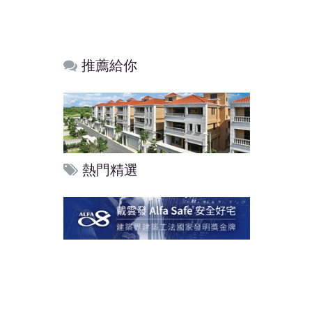
推薦給你
熱門精選