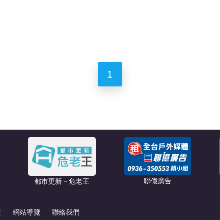
1
聯億廣告
都市更新－危老王
策
網站導覽
聯絡我們