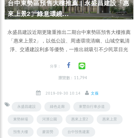
台中東勢區預售大樓推薦 | 永盛昌建設「惠
來上景2」綠意環繞...
永盛昌建設近期更隆重推出二期台中東勢區預售大樓推薦
「惠來上景2」，以低公設、周邊環境清幽、山城空氣清
淨、交通建設利多等優勢，一推出就吸引不少民眾目光
分享：
瀏覽數 : 11,794
2019-09-30 10:14
文薇
永盛昌建設
綠色走廊
東豐自行車步道
東勢林場
河濱公園
惠來上景2
惠來上景
預售大樓
麥當勞
台中預售建案