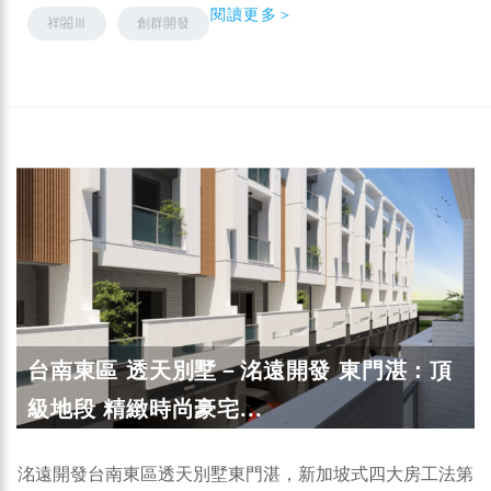
閱讀更多＞
祥閤Ⅲ
創群開發
台南東區 透天別墅－洺遠開發 東門湛：頂
級地段 精緻時尚豪宅...
洺遠開發台南東區透天別墅東門湛，新加坡式四大房工法第