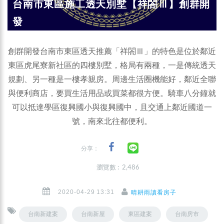
台南市東區施工透天別墅【祥閤Ⅲ】創群開
發
創群開發台南市東區透天推薦「祥閤Ⅲ」的特色是位於鄰近
東區虎尾寮新社區的四樓別墅，格局有兩種，一是傳統透天
規劃、另一種是一樓孝親房。周邊生活圈機能好，鄰近全聯
與便利商店，要買生活用品或買菜都很方便。騎車八分鐘就
可以抵達學區復興國小與復興國中，且交通上鄰近國道一
號，南來北往都便利。
分享：
瀏覽數 : 2,486
2020-04-29 13:31
晴耕雨讀看房子
台南新建案
台南新屋
東區建案
台南房市