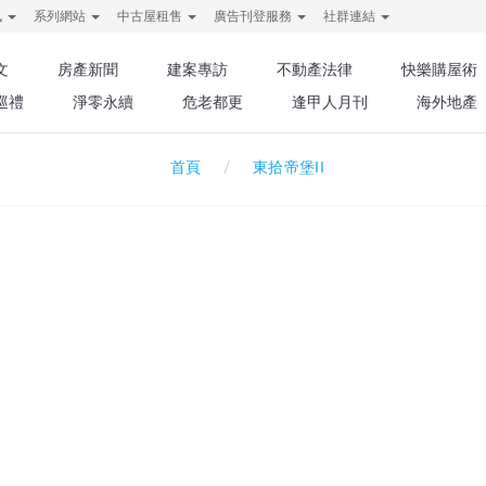
訊
系列網站
中古屋租售
廣告刊登服務
社群連結
文
房產新聞
建案專訪
不動產法律
快樂購屋術
巡禮
淨零永續
危老都更
逢甲人月刊
海外地產
東拾帝堡II
首頁