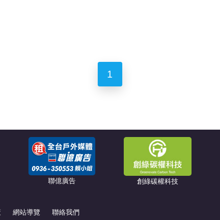
1
聯億廣告
創綠碳權科技
策
網站導覽
聯絡我們