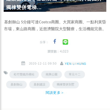
獨棟雙併電梯...
基創御山 5分鐘可達Costco商圈、大買家商圈、一點利黃昏
市場，東山路商圈，近慈濟醫院大型醫療，生活機能完善。
分享：
瀏覽數 : 4,023
2020-12-11 09:50
YEN LI HUNG
松竹雙鐵共構站
南興公園
單元十二
基創御山
基創建設
獨棟雙拼別墅
閱讀更多＞