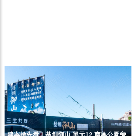
建案搶先看 | 基創御山 單元12 南興公園旁