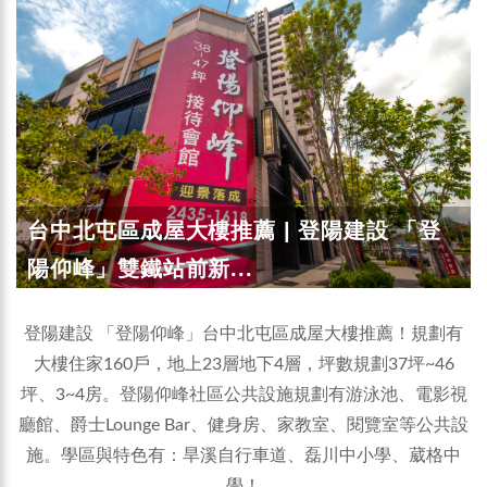
台中北屯區成屋大樓推薦 | 登陽建設 「登
陽仰峰」雙鐵站前新...
登陽建設 「登陽仰峰」台中北屯區成屋大樓推薦！規劃有
大樓住家160戶，地上23層地下4層，坪數規劃37坪~46
坪、3~4房。登陽仰峰社區公共設施規劃有游泳池、電影視
廳館、爵士Lounge Bar、健身房、家教室、閱覽室等公共設
施。學區與特色有：旱溪自行車道、磊川中小學、葳格中
學！