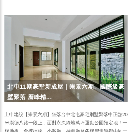
北屯11期豪墅新成屋 | 崇景六期。國際級豪
墅聚落 層峰精...
上申建設【崇景六期】坐落台中北屯豪宅別墅聚落中正臨20
米崇德八路一段上，面對永久綠地萬坪運動公園預定地！一
樓地板、全棟樓梯、小客廳、神明廳及各樓層走道都由同一