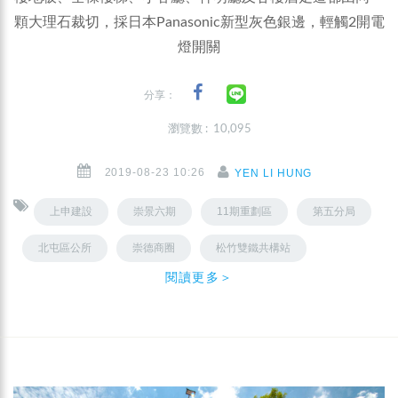
顆大理石裁切，採日本Panasonic新型灰色銀邊，輕觸2開電
燈開關
分享：
瀏覽數 : 10,095
2019-08-23 10:26
YEN LI HUNG
上申建設
崇景六期
11期重劃區
第五分局
北屯區公所
崇德商圈
松竹雙鐵共構站
閱讀更多＞