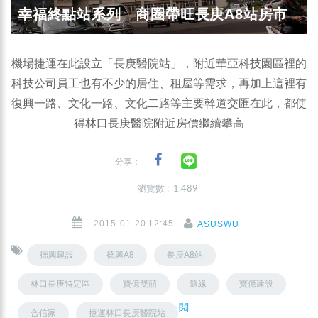
幸福終點站系列 商圈帶旺長庚A8站房市
機場捷運在此設立「長庚醫院站」，附近華亞科技園區裡的
科技公司員工也有不少的居住、租屋等需求，再加上這裡有
復興一路、文化一路、文化二路等主要幹道交匯在此，都使
得林口長庚醫院附近房價繼續攀高
分享：
瀏覽數 : 1,489
2015-01-20 12:45
ASUSWU
德興建設
德興A8
長庚A8站
林口長庚特定區
寶億雙囍
隨緣
寶億建設
閱
合信家
捷運林口長庚醫院站