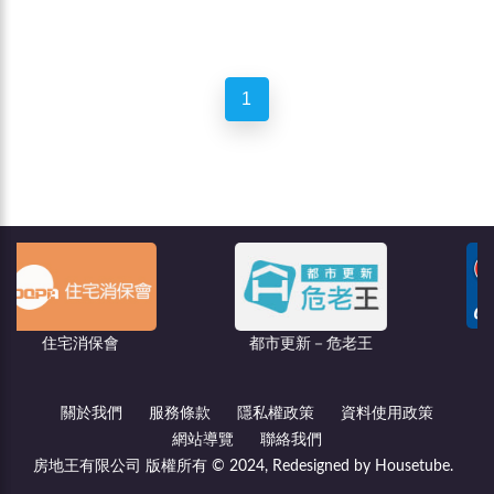
1
聯億廣告
保會
都市更新－危老王
關於我們
服務條款
隱私權政策
資料使用政策
網站導覽
聯絡我們
房地王有限公司 版權所有 © 2024, Redesigned by Housetube.