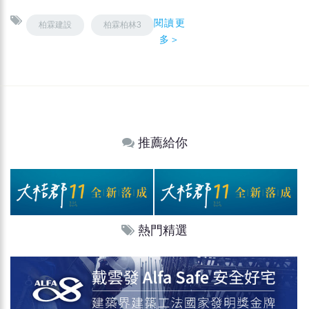
閱讀更
柏霖建設
柏霖柏林3
多＞
推薦給你
熱門精選