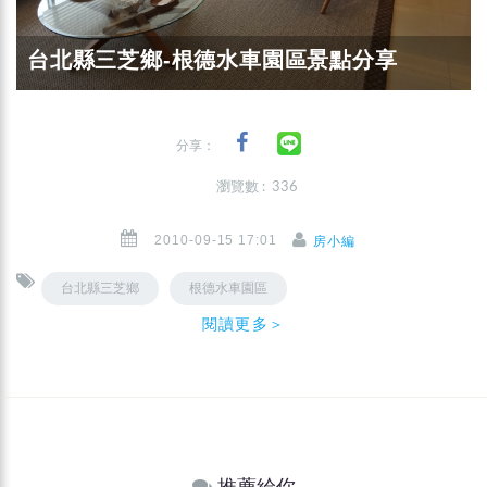
台北縣三芝鄉-根德水車園區景點分享
分享：
瀏覽數 : 336
2010-09-15 17:01
房小編
台北縣三芝鄉
根德水車園區
閱讀更多＞
推薦給你