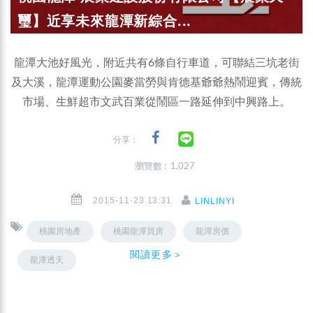
璽】近享未來龍潭新綜合...
龍潭大池好風光，附近共有6條自行車道，可聯結三坑老街
及大溪，龍潭運動公園麥當勞與肯德基爺爺熱鬧迎賓，傳統
市場、生鮮超市文武百業從鬧區一路延伸到中興路上。
分享：
瀏覽數 : 1,027
2015-11-23 13:31
LINLINYI
桃園房地產
桃園龍潭買房
龍潭房價
閱讀更多＞
龍潭透天