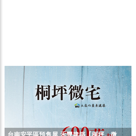
台南安平區預售屋 禾豐建築【桐坪。微