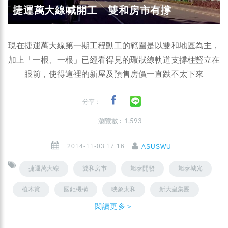
捷運萬大線喊開工 雙和房市有撐
現在捷運萬大線第一期工程動工的範圍是以雙和地區為主，
加上「一根、一根」已經看得見的環狀線軌道支撐柱豎立在
眼前，使得這裡的新屋及預售房價一直跌不太下來
分享：
瀏覽數 : 1,593
2014-11-03 17:16
ASUSWU
捷運萬大線
雙和房市
旭泰開發
旭泰城光
植木賞
國鉅機構
映象太和
新大皇集團
閱讀更多＞