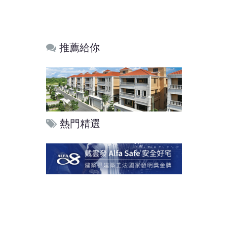
推薦給你
熱門精選