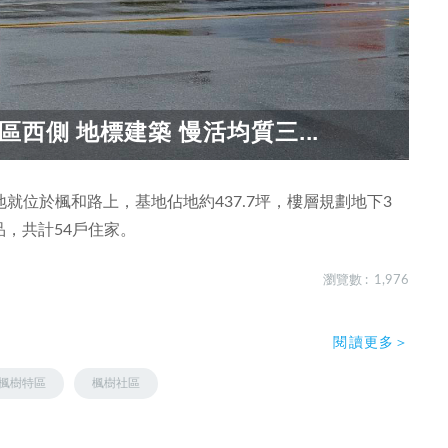
西側 地標建築 慢活均質三...
就位於楓和路上，基地佔地約437.7坪，樓層規劃地下3
品，共計54戶住家。
瀏覽數 : 1,976
閱讀更多＞
楓樹特區
楓樹社區