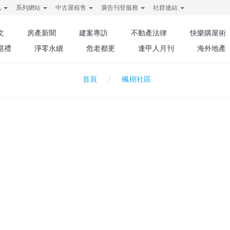
訊
系列網站
中古屋租售
廣告刊登服務
社群連結
文
房產新聞
建案專訪
不動產法律
快樂購屋術
巡禮
淨零永續
危老都更
逢甲人月刊
海外地產
楓樹社區
首頁