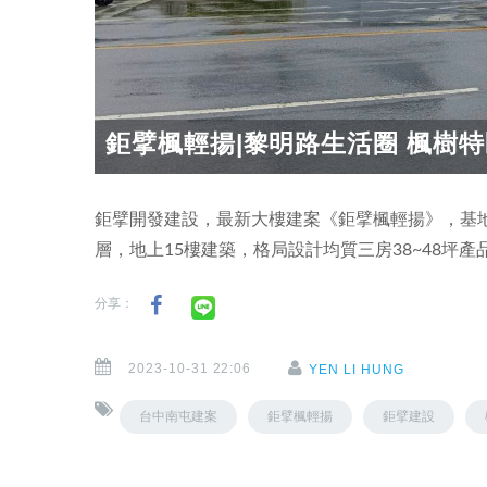
鉅擘楓輕揚|黎明路生活圈 楓樹特區
鉅擘開發建設，最新大樓建案《鉅擘楓輕揚》，基地
層，地上15樓建築，格局設計均質三房38~48坪產
分享：
2023-10-31 22:06
YEN LI HUNG
台中南屯建案
鉅擘楓輕揚
鉅擘建設