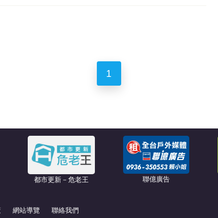
1
聯億廣告
都市更新－危老王
策
網站導覽
聯絡我們