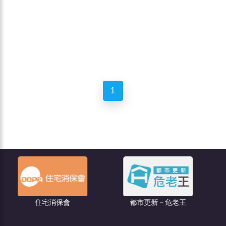
1
聯億廣
宅消保會
都市更新－危老王