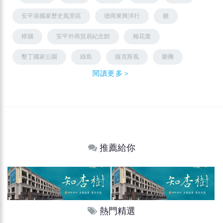
安平港國家歷史風景區
德商東興洋行
糖
樟腦
安平外商貿易紀念館
梅花鹿
墾丁國家公園
綠島
薩克斯風
樂團
閱讀更多＞
推薦給你
熱門精選