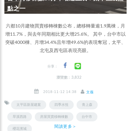
點之一
六都10月建物買賣移轉棟數公布，總移轉量逾1.9萬棟，月
增11.7%，與去年同期相比更大增25.6%。 其中，台中市以
突破4000棟、月增34.4%且年增49.6%的表現奪冠，太平、
北屯及西屯區表現亮眼。
分享：
瀏覽數 : 3,832
2018-11-12 14:38
文薇
太平區新屋建案
四季水悅
青上森
旱溪西路
房屋買賣移轉棟數
台中市
閱讀更多＞
櫻花濱城