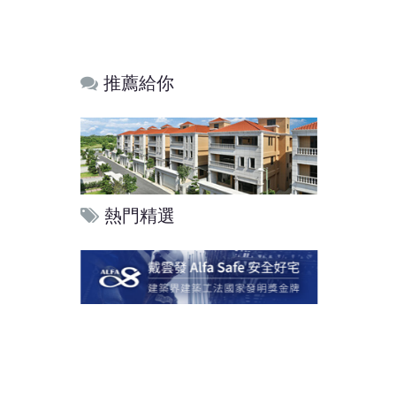
推薦給你
熱門精選