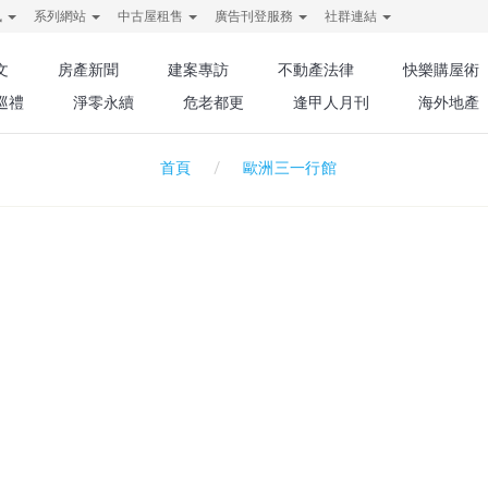
訊
系列網站
中古屋租售
廣告刊登服務
社群連結
文
房產新聞
建案專訪
不動產法律
快樂購屋術
巡禮
淨零永續
危老都更
逢甲人月刊
海外地產
歐洲三一行館
首頁