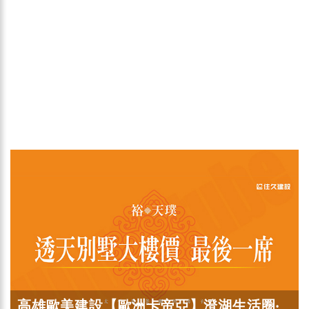
高雄歐美建設【歐洲卡帝亞】澄湖生活圈‧