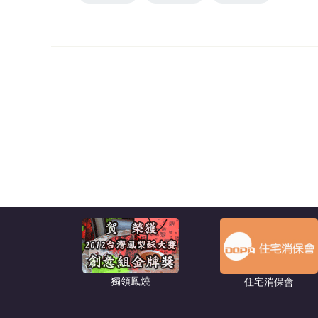
獨領鳳燒
住宅消保會