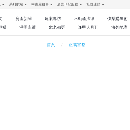
訊
系列網站
中古屋租售
廣告刊登服務
社群連結
文
房產新聞
建案專訪
不動產法律
快樂購屋術
巡禮
淨零永續
危老都更
逢甲人月刊
海外地產
正義富都
首頁