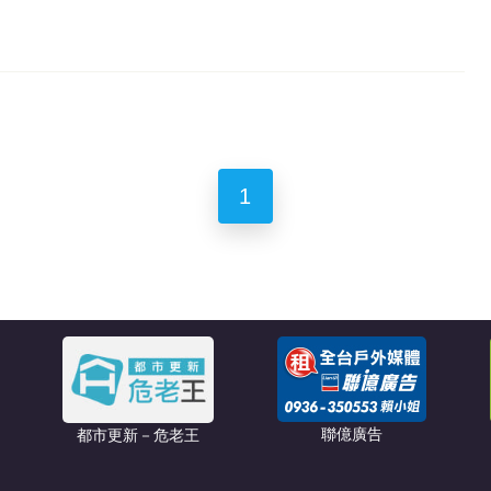
1
聯億廣告
都市更新－危老王