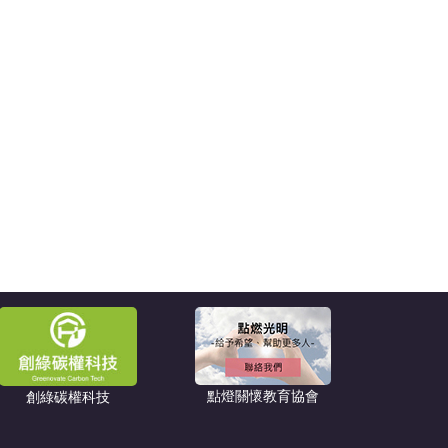
點燈關懷教育協會
創綠碳權科技