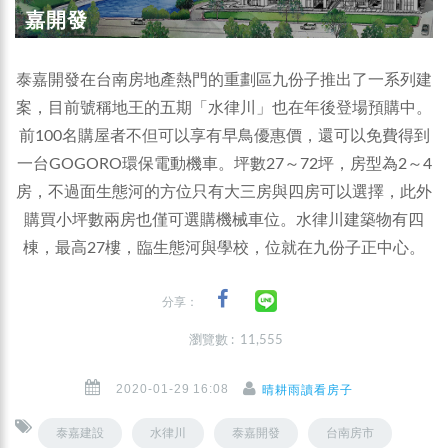
嘉開發
泰嘉開發在台南房地產熱門的重劃區九份子推出了一系列建
案，目前號稱地王的五期「水律川」也在年後登場預購中。
前100名購屋者不但可以享有早鳥優惠價，還可以免費得到
一台GOGORO環保電動機車。坪數27～72坪，房型為2～4
房，不過面生態河的方位只有大三房與四房可以選擇，此外
購買小坪數兩房也僅可選購機械車位。水律川建築物有四
棟，最高27樓，臨生態河與學校，位就在九份子正中心。
分享：
瀏覽數 : 11,555
2020-01-29 16:08
晴耕雨讀看房子
泰嘉建設
水律川
泰嘉開發
台南房市