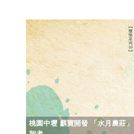
桃園中壢 麒寶開發 「水月農莊
智者