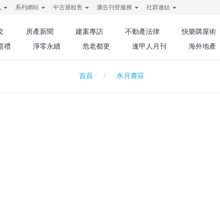
訊
系列網站
中古屋租售
廣告刊登服務
社群連結
文
房產新聞
建案專訪
不動產法律
快樂購屋術
巡禮
淨零永續
危老都更
逢甲人月刊
海外地產
水月農莊
首頁