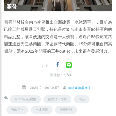
開發
泰嘉開發於台南市南區推出全新建案「水沐清華」，目前為
已竣工的成屋透天別墅，特色是位於台南市南區86特區內的
精品別墅，該區便捷的交通是一大優勢，透過台86快速道路
能速達新光三越商圈、東區夢時代商圈、15分鐘可抵台南高
鐵站，還有2022年開幕的三井outlet，未來很有發展潛力。
分享：
瀏覽數 : 2,760
2020-04-06 10:57
晴耕雨讀看房子
台南南區新建案
南區透天推薦
南區
台南房市
水沐清華
泰嘉開發