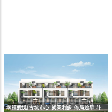
幸福愛悦|古坑市心 就業利多 佈局趁早 斗