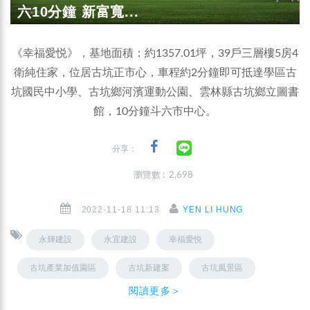
六10分鐘 新富寬...
《幸福愛悦》，基地面積：約1357.01坪，39戶三層樓5房4
衛純住家，位居古坑正市心，車程約2分鐘即可抵達學區古
坑國民中小學、古坑鄉河濱運動公園、雲林縣古坑鄉立圖書
館，10分鐘斗六市中心。
分享：
瀏覽數 : 2,698
2022-11-18 11:13
YEN LI HUNG
永輝建設
永宜建設
幸福愛悦
古坑產業加值園區
古坑新建案
古坑風景區
閱讀更多＞