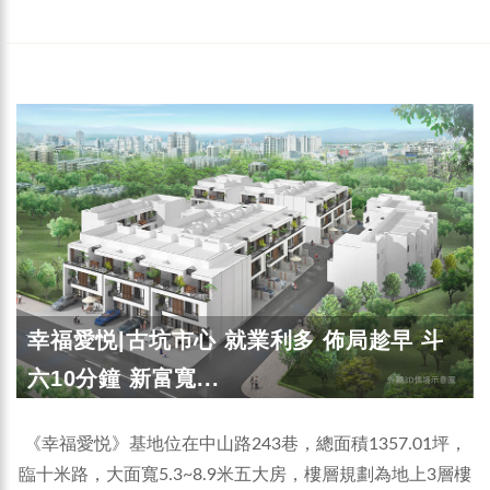
幸福愛悦|古坑市心 就業利多 佈局趁早 斗
六10分鐘 新富寬...
《幸福愛悦》基地位在中山路243巷，總面積1357.01坪，
臨十米路，大面寬5.3~8.9米五大房，樓層規劃為地上3層樓