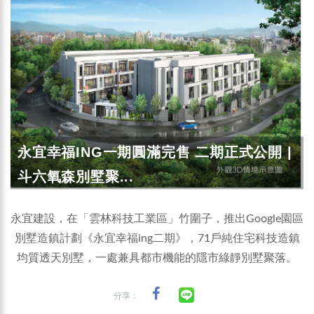
永宜幸福ING一期圓滿完售 二期正式公開 |
斗六氧森別墅聚...
永宜建設，在「雲林科技工業區」竹圍子，推出Google園區
別墅造鎮計劃《永宜幸福ing二期》，71戶純住宅科技造鎮
均質透天別墅，一處兼具都市機能的隱市綠靜別墅聚落。
分享：