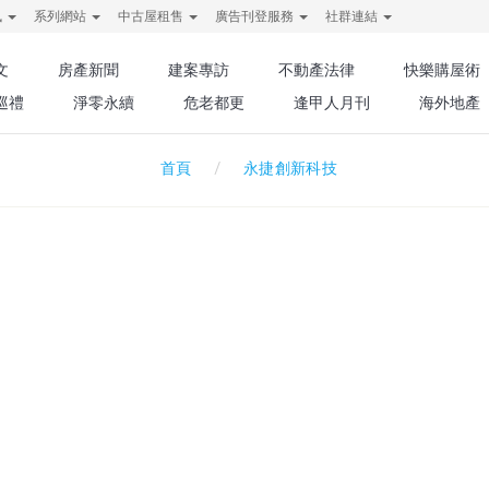
訊
系列網站
中古屋租售
廣告刊登服務
社群連結
文
房產新聞
建案專訪
不動產法律
快樂購屋術
巡禮
淨零永續
危老都更
逢甲人月刊
海外地產
永捷創新科技
首頁