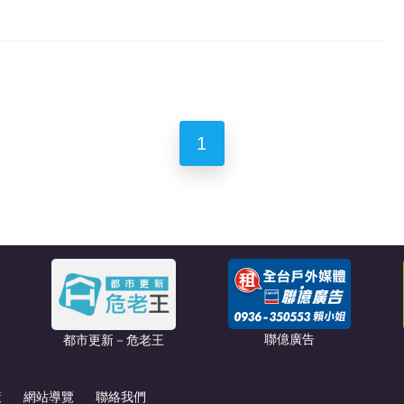
1
聯億廣告
都市更新－危老王
策
網站導覽
聯絡我們