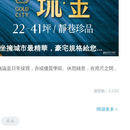
坐擁城市最精華，豪宅規格給您...
無論是日常採買，亦或優質學區、休憩綠意，在咫尺之間，
瀏覽數 : 5,510
閱讀更多＞
琉 金