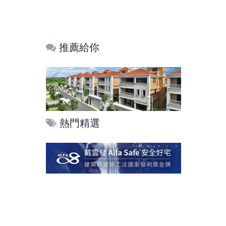
推薦給你
熱門精選