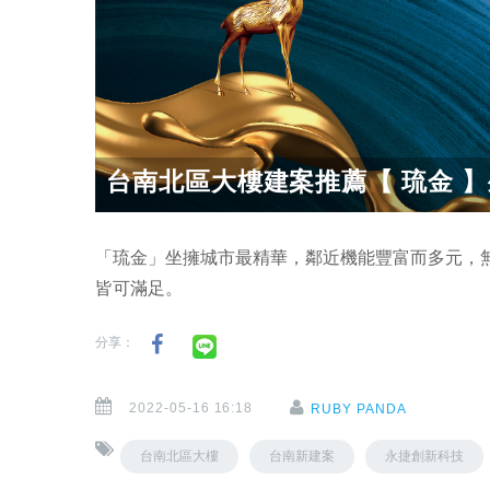
台南北區大樓建案推薦【 琉金 】
「琉金」坐擁城市最精華，鄰近機能豐富而多元，
皆可滿足。
分享：
2022-05-16 16:18
RUBY PANDA
台南北區大樓
台南新建案
永捷創新科技