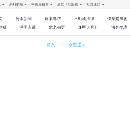
訊
系列網站
中古屋租售
廣告刊登服務
社群連結
文
房產新聞
建案專訪
不動產法律
快樂購屋術
巡禮
淨零永續
危老都更
逢甲人月刊
海外地產
永豐盛世
首頁