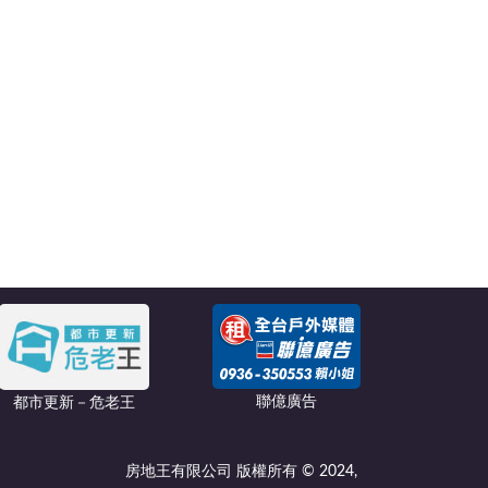
聯億廣告
都市更新－危老王
房地王有限公司 版權所有 © 2024,