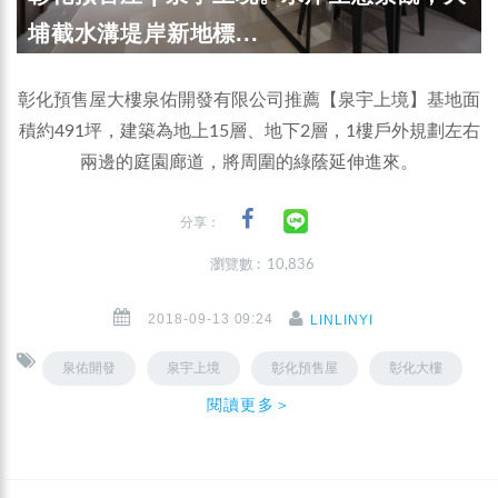
埔截水溝堤岸新地標...
彰化預售屋大樓泉佑開發有限公司推薦【泉宇上境】基地面
積約491坪，建築為地上15層、地下2層，1樓戶外規劃左右
兩邊的庭園廊道，將周圍的綠蔭延伸進來。
分享：
瀏覽數 : 10,836
2018-09-13 09:24
LINLINYI
泉佑開發
泉宇上境
彰化預售屋
彰化大樓
閱讀更多＞