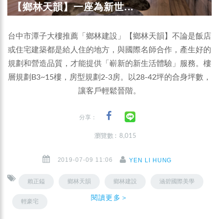
【鄉林天韻】一座為新世...
台中市潭子大樓推薦「鄉林建設」【鄉林天韻】不論是飯店
或住宅建築都是給人住的地方，與國際名師合作，產生好的
規劃和營造品質，才能提供「嶄新的新生活體驗」服務。樓
層規劃B3~15樓，房型規劃2-3房。以28-42坪的合身坪數，
讓客戶輕鬆晉階。
分享：
瀏覽數 : 8,015
2019-07-09 11:06
YEN LI HUNG
賴正鎰
鄉林天韻
鄉林建設
涵碧國際美學
閱讀更多＞
輕豪宅