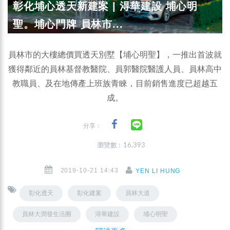
彰化埔心透天新建案 | 淂華建設 埔心明
聖。埔心門牌 員林市...
員林市的大樓總價買透天別墅【埔心明聖】，一推出首波就
獲得鄰近的員林基督教醫院、員郭醫院醫護人員、員林高中
教職員、及在地傳產上班族青睞，目前銷售進度已超越五
成。
分享：
瀏覽數 : 16,393
2019-10-21 14:43
YEN LI HUNG
彰化透天
彰化建案
員林大道
員林大潤發生活圈
淂華建設
埔心明聖