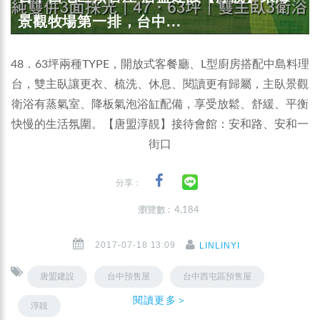
景觀牧場第一排，台中...
48．63坪兩種TYPE，開放式客餐廳、L型廚房搭配中島料理
台，雙主臥讓更衣、梳洗、休息、閱讀更有歸屬，主臥景觀
衛浴有蒸氣室、降板氣泡浴缸配備，享受放鬆、舒緩、平衡
快慢的生活氛圍。【唐盟淳靚】接待會館：安和路、安和一
街口
分享：
瀏覽數 : 4,184
2017-07-18 13:09
LINLINYI
唐盟建設
台中預售屋
台中西屯區預售屋
閱讀更多＞
淳靚