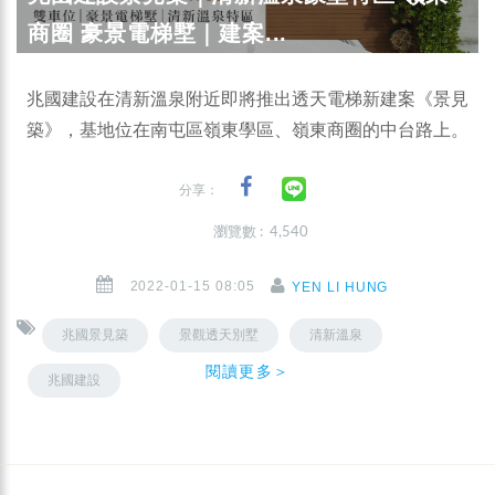
商圈 豪景電梯墅｜建案...
兆國建設在清新溫泉附近即將推出透天電梯新建案《景見
築》，基地位在南屯區嶺東學區、嶺東商圈的中台路上。
分享：
瀏覽數 : 4,540
2022-01-15 08:05
YEN LI HUNG
兆國景見築
景觀透天別墅
清新溫泉
閱讀更多＞
兆國建設