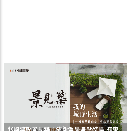
兆國建設景見築｜清新溫泉豪墅特區 嶺東