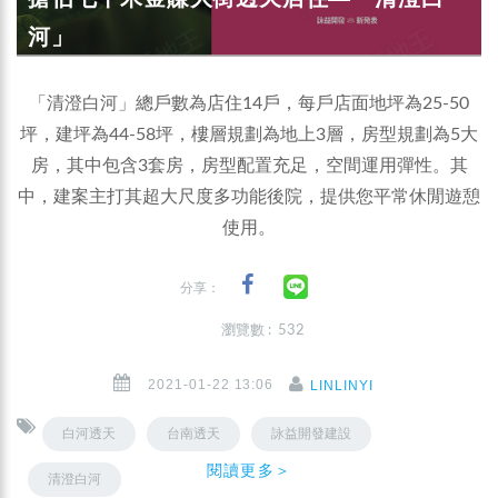
河」
「清澄白河」總戶數為店住14戶，每戶店面地坪為25-50
坪，建坪為44-58坪，樓層規劃為地上3層，房型規劃為5大
房，其中包含3套房，房型配置充足，空間運用彈性。其
中，建案主打其超大尺度多功能後院，提供您平常休閒遊憩
使用。
分享：
瀏覽數 : 532
2021-01-22 13:06
LINLINYI
白河透天
台南透天
詠益開發建設
閱讀更多＞
清澄白河