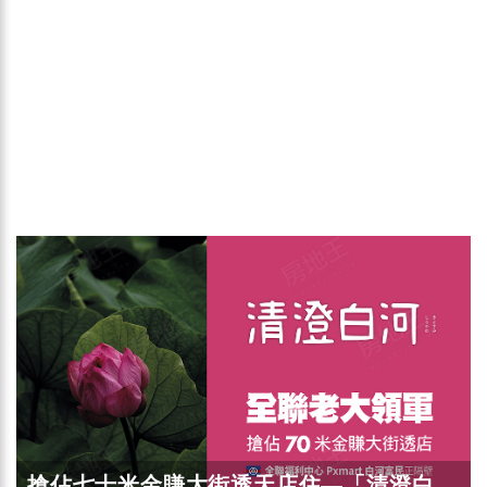
搶佔七十米金賺大街透天店住—「清澄白