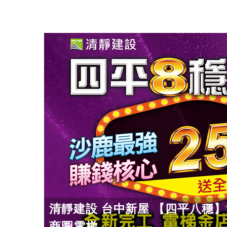
清靜建設 台中新屋 【四平八穩
商圈電梯...