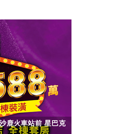
】沙鹿火車站前 星巴克