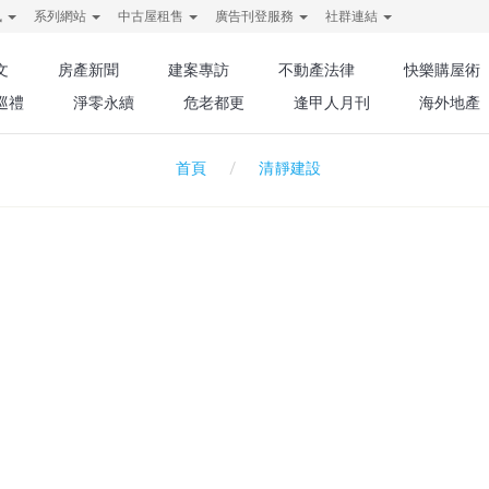
訊
系列網站
中古屋租售
廣告刊登服務
社群連結
文
房產新聞
建案專訪
不動產法律
快樂購屋術
巡禮
淨零永續
危老都更
逢甲人月刊
海外地產
清靜建設
首頁