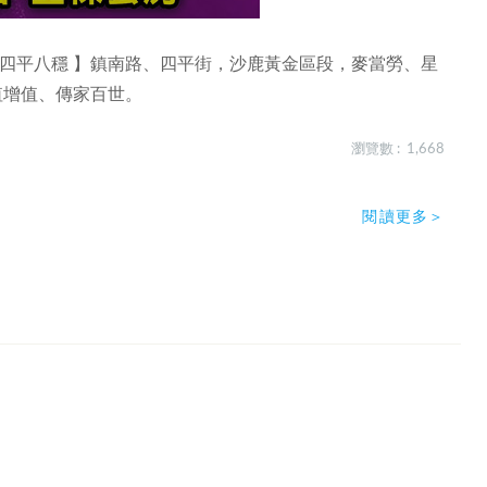
 四平八穩 】鎮南路、四平街，沙鹿黃金區段，麥當勞、星
值增值、傳家百世。
瀏覽數 : 1,668
閱讀更多＞