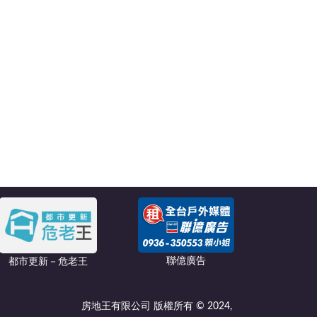
聯億廣告
都市更新－危老王
房地王有限公司 版權所有 © 2024,