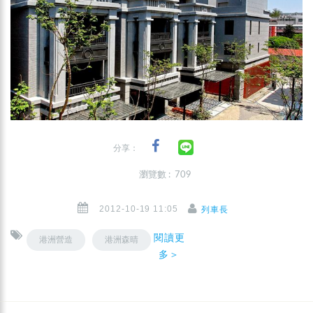
分享：
瀏覽數 : 709
2012-10-19 11:05
列車長
閱讀更
港洲營造
港洲森晴
多＞