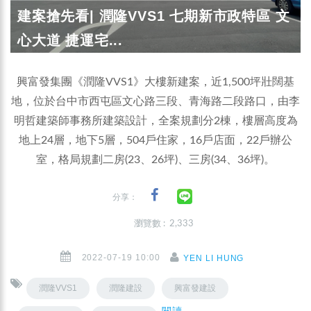
建案搶先看| 潤隆VVS1 七期新市政特區 文
心大道 捷運宅...
興富發集團《潤隆VVS1》大樓新建案，近1,500坪壯闊基
地，位於台中市西屯區文心路三段、青海路二段路口，由李
明哲建築師事務所建築設計，全案規劃分2棟，樓層高度為
地上24層，地下5層，504戶住家，16戶店面，22戶辦公
室，格局規劃二房(23、26坪)、三房(34、36坪)。
分享：
瀏覽數 : 2,333
2022-07-19 10:00
YEN LI HUNG
潤隆VVS1
潤隆建設
興富發建設