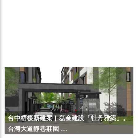
台中梧棲新建案 | 磊金建設「牡丹雅築」。
台灣大道靜巷莊園 ...