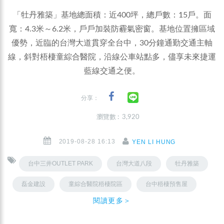
「牡丹雅築」基地總面積：近400坪，總戶數：15戶。面
寬：4.3米～6.2米，戶戶加裝防霾氣密窗。基地位置擁區域
優勢，近臨的台灣大道貫穿全台中，30分鐘通勤交通主軸
線，斜對梧棲童綜合醫院，沿線公車站點多，儘享未來捷運
藍線交通之便。
分享：
瀏覽數 : 3,920
2019-08-28 16:13
YEN LI HUNG
台中三井OUTLET PARK
台灣大道八段
牡丹雅築
磊金建設
童綜合醫院梧棲院區
台中梧棲預售屋
閱讀更多＞