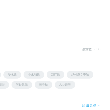
瀏覽數 : 830
淡水線
中永和線
新莊線
紀州庵文學館
嶺街
等待果陀
舞春秋
杰林建設
閱讀更多＞