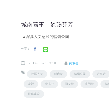
城南舊事 餘韻芬芳
▲深具人文意涵的牯嶺公園
分享：
2012-06-26 09:18
列車長
社區人文
新店線
牯嶺公園
古亭站
家變
余光中
同安街
廈門街
牯
世達建設