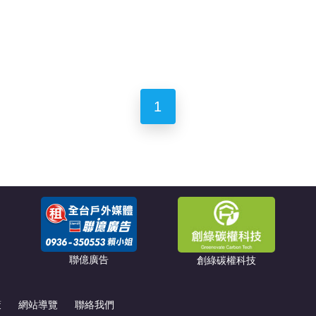
1
聯億廣告
創綠碳權科技
策
網站導覽
聯絡我們