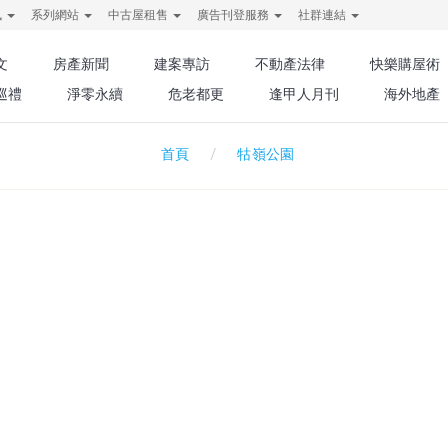
訊
系列網站
中古屋租售
廣告刊登服務
社群連結
文
房產新聞
建案專訪
不動產法律
快樂購屋術
巡禮
淨零永續
危老都更
逢甲人月刊
海外地產
牯嶺公園
首頁