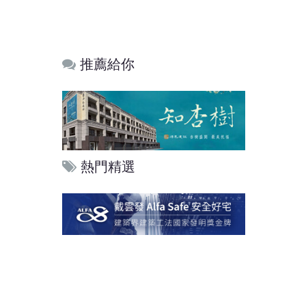
推薦給你
熱門精選